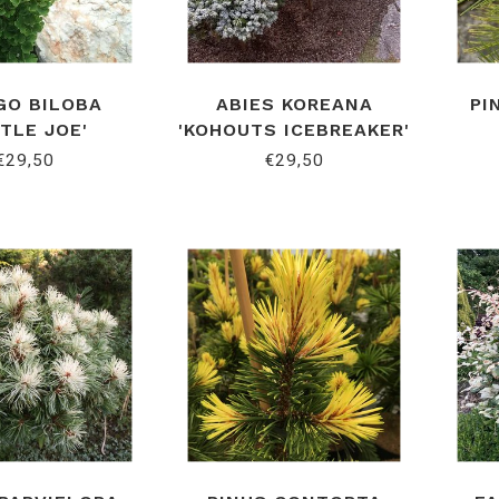
GO BILOBA
ABIES KOREANA
PI
TTLE JOE'
'KOHOUTS ICEBREAKER'
€29,50
€29,50