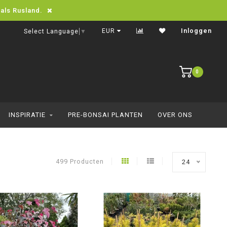
oals Rusland.
online bestellen
Snelle leveri
EUR
Inloggen
Select Language
▼
0
INSPIRATIE
PRE-BONSAI PLANTEN
OVER ONS
499 Producten
24