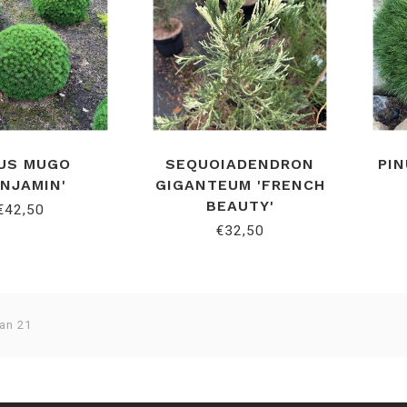
NUS MUGO
SEQUOIADENDRON
PIN
ENJAMIN'
GIGANTEUM 'FRENCH
BEAUTY'
€42,50
€32,50
van 21