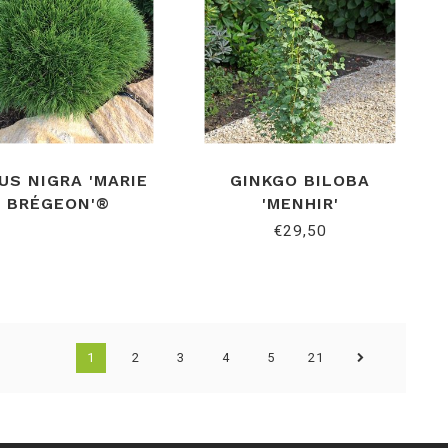
US NIGRA 'MARIE
GINKGO BILOBA
BRÉGEON'®
'MENHIR'
€29,50
1
2
3
4
5
21