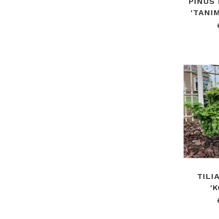
PINUS
'TANI
TILI
'