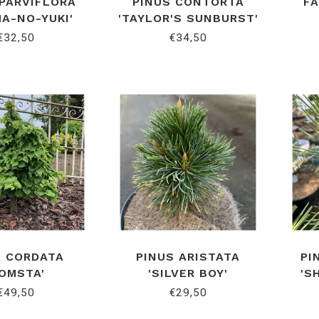
 PARVIFLORA
PINUS CONTORTA
FA
MA-NO-YUKI'
'TAYLOR'S SUNBURST'
€32,50
€34,50
A CORDATA
PINUS ARISTATA
PI
KOMSTA'
'SILVER BOY'
'S
€49,50
€29,50