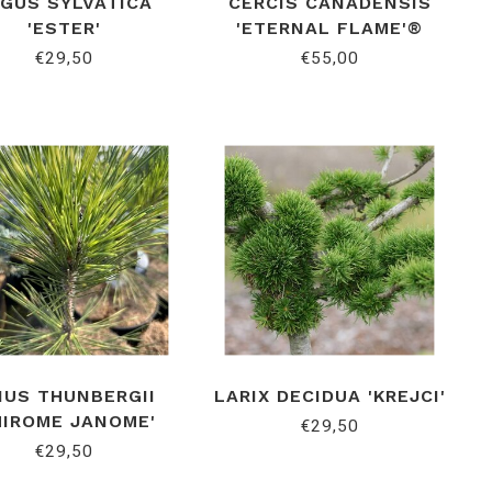
GUS SYLVATICA
CERCIS CANADENSIS
'ESTER'
'ETERNAL FLAME'®
€29,50
€55,00
NUS THUNBERGII
LARIX DECIDUA 'KREJCI'
HIROME JANOME'
€29,50
€29,50