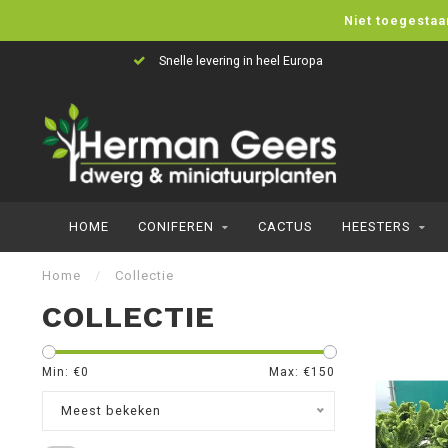
Niet toegestaa
vering in heel Europa
Unieke en 
HOME
CONIFEREN
CACTUS
HEESTERS
Home
/
Collectie
COLLECTIE
Min: €
0
Max: €
150
Meest bekeken