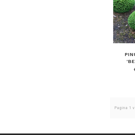
PI
'B
Pagina 1 