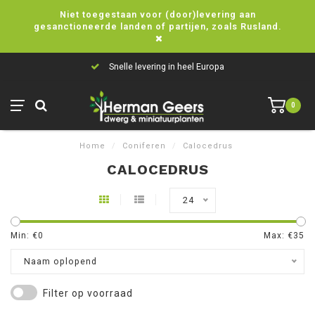
Niet toegestaan voor (door)levering aan
gesanctioneerde landen of partijen, zoals Rusland.
Snelle levering in heel Europa
0
Home
/
Coniferen
/
Calocedrus
CALOCEDRUS
24
Min: €
0
Max: €
35
Naam oplopend
Filter op voorraad