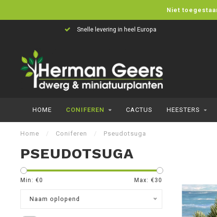
Niet toegestaa
Snelle levering in heel Europa
HOME
CONIFEREN
CACTUS
HEESTERS
Home
/
Coniferen
/
Pseudotsuga
PSEUDOTSUGA
Min: €
0
Max: €
30
Naam oplopend