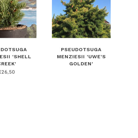
UDOTSUGA
PSEUDOTSUGA
ESII 'SHELL
MENZIESII 'UWE'S
CREEK'
GOLDEN'
€26,50