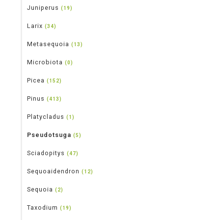
Juniperus
(19)
Larix
(34)
Metasequoia
(13)
Microbiota
(0)
Picea
(152)
Pinus
(413)
Platycladus
(1)
Pseudotsuga
(5)
Sciadopitys
(47)
Sequoaidendron
(12)
Sequoia
(2)
Taxodium
(19)