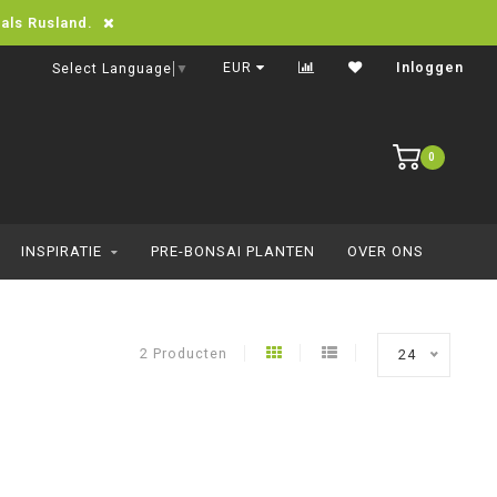
oals Rusland.
Eenvoudig online bestellen
EUR
Inloggen
Select Language
▼
0
INSPIRATIE
PRE-BONSAI PLANTEN
OVER ONS
2 Producten
24