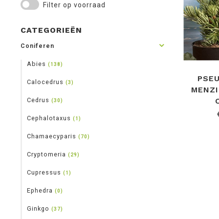
Filter op voorraad
CATEGORIEËN
Coniferen
Abies
(138)
PSE
Calocedrus
(3)
MENZI
Cedrus
(30)
Cephalotaxus
(1)
Chamaecyparis
(70)
Cryptomeria
(29)
Cupressus
(1)
Ephedra
(0)
Ginkgo
(37)