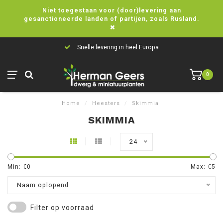
Niet toegestaan voor (door)levering aan
gesanctioneerde landen of partijen, zoals Rusland.
Snelle levering in heel Europa
0
Home
/
Heesters
/
Skimmia
SKIMMIA
24
Min: €
0
Max: €
5
Naam oplopend
Filter op voorraad