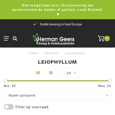
Niet toegestaan voor (door)levering aan
gesanctioneerde landen of partijen, zoals Rusland.
Snelle levering in heel Europa
0
Home
/
Heesters
/
Leiophyllum
LEIOPHYLLUM
24
Min: €
0
Max: €
5
Naam oplopend
Filter op voorraad