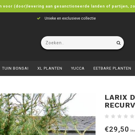
n voor (door)levering aan gesanctioneerde landen of partijen, z
Unieke en exclusieve collectie
TUIN BONSAI
XL PLANTEN
YUCCA
EETBARE PLANTEN
LARIX 
RECURV
€29,50
In