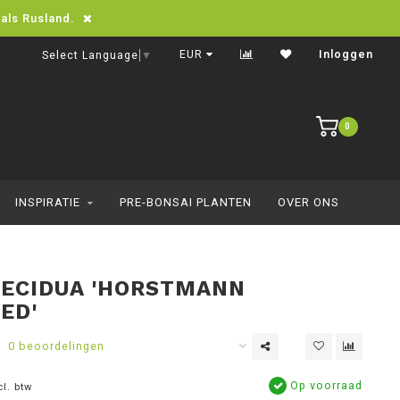
oals Rusland.
Eenvoudig online bestellen
EUR
Inloggen
Select Language
▼
0
INSPIRATIE
PRE-BONSAI PLANTEN
OVER ONS
DECIDUA 'HORSTMANN
ED'
0 beoordelingen
Op voorraad
cl. btw