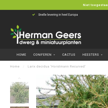
Niet toegestaa
Snelle levering in heel Europa
HOME
CONIFEREN
CACTUS
HEESTERS
Home
/
Larix decidua 'Horstmann Recurved'