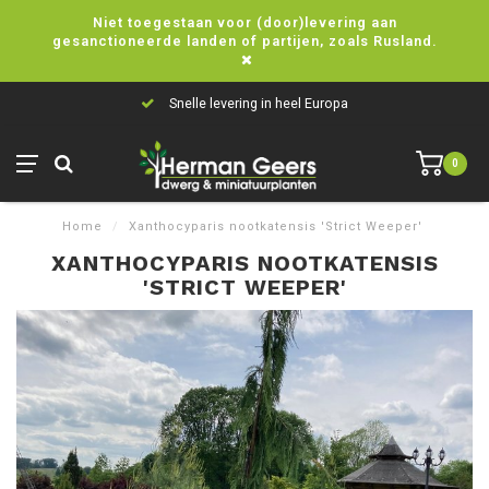
Niet toegestaan voor (door)levering aan
gesanctioneerde landen of partijen, zoals Rusland.
Snelle levering in heel Europa
0
Home
/
Xanthocyparis nootkatensis 'Strict Weeper'
XANTHOCYPARIS NOOTKATENSIS
'STRICT WEEPER'