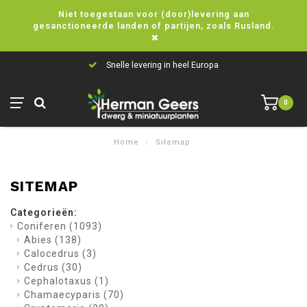
Niet toegestaan voor (door)levering aan
gesanctioneerde landen of partijen, zoals Rusland.
Snelle levering in heel Europa
0
Home
/
Sitemap
SITEMAP
Categorieën:
Coniferen
(1093)
Abies
(138)
Calocedrus
(3)
Cedrus
(30)
Cephalotaxus
(1)
Chamaecyparis
(70)