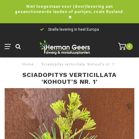
Niet toegestaan voor (door)levering aan
gesanctioneerde landen of partijen, zoals Rusland.
Snelle levering in heel Europa
0
Home
/
Sciadopitys verticillata 'Kohout's nr. 1'
SCIADOPITYS VERTICILLATA
'KOHOUT'S NR. 1'