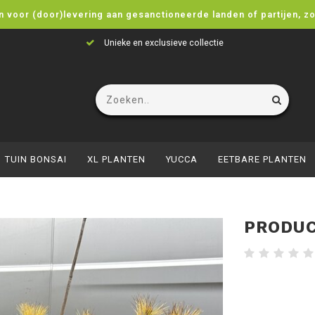
n voor (door)levering aan gesanctioneerde landen of partijen, z
Unieke en exclusieve collectie
TUIN BONSAI
XL PLANTEN
YUCCA
EETBARE PLANTEN
PRODUC