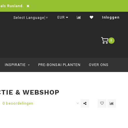
oals Rusland.
Eenvoudig online bestellen
EUR
Inloggen
Select Language
▼
0
INSPIRATIE
PRE-BONSAI PLANTEN
OVER ONS
TIE & WEBSHOP
0 beoordelingen