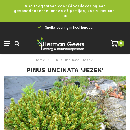
Niet toegestaan voor (door)levering aan
gesanctioneerde landen of partijen, zoals Rusland.
Snelle levering in heel Europa
0
Home
/
Pinus uncinata 'Jezek'
PINUS UNCINATA 'JEZEK'