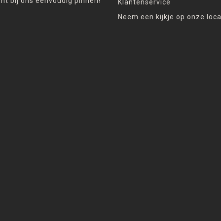
unt bij ons eenvoudig pinnen!
Klantenservice
Neem een kijkje op onze loca