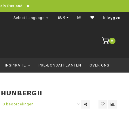
oals Rusland.
Snelle levering in heel Europa
EUR
Inloggen
Select Language
▼
0
INSPIRATIE
PRE-BONSAI PLANTEN
OVER ONS
THUNBERGII
0 beoordelingen