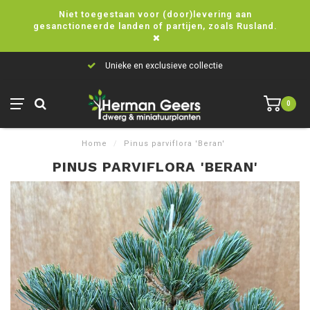
Niet toegestaan voor (door)levering aan
gesanctioneerde landen of partijen, zoals Rusland.
Unieke en exclusieve collectie
0
Home
/
Pinus parviflora 'Beran'
PINUS PARVIFLORA 'BERAN'