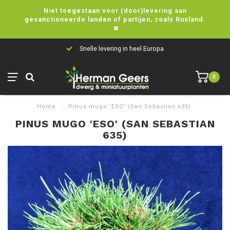
Niet toegestaan voor (door)levering aan
gesanctioneerde landen of partijen, zoals Rusland.
Snelle levering in heel Europa
0
Home
/
Pinus mugo 'ESO' (San Sebastian 635)
PINUS MUGO 'ESO' (SAN SEBASTIAN
635)