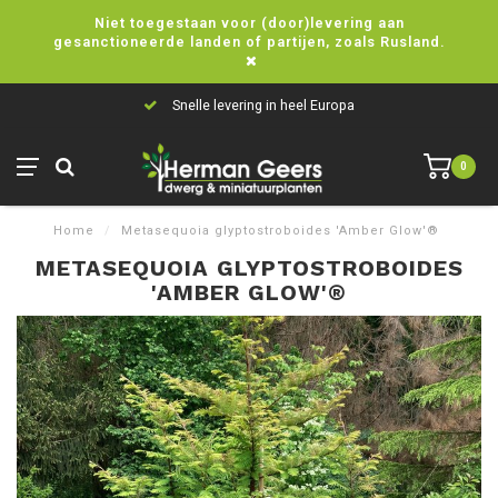
Niet toegestaan voor (door)levering aan
gesanctioneerde landen of partijen, zoals Rusland.
Snelle levering in heel Europa
0
Home
/
Metasequoia glyptostroboides 'Amber Glow'®
METASEQUOIA GLYPTOSTROBOIDES
'AMBER GLOW'®