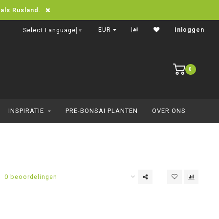
oals Rusland.
Snelle levering in heel Europa
EUR
Inloggen
Select Language
▼
0
INSPIRATIE
PRE-BONSAI PLANTEN
OVER ONS
0 beoordelingen