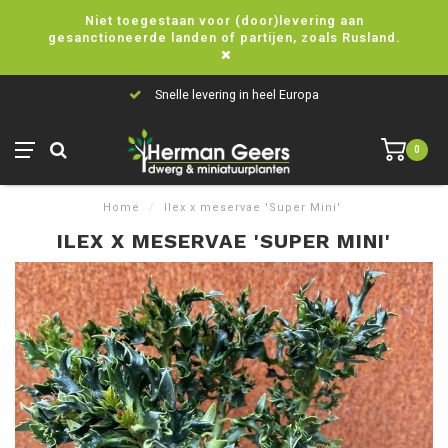
Niet toegestaan voor (door)levering aan
gesanctioneerde landen of partijen, zoals Rusland.
Snelle levering in heel Europa
0
Home
/
Ilex x meservae 'Super Mini'
ILEX X MESERVAE 'SUPER MINI'