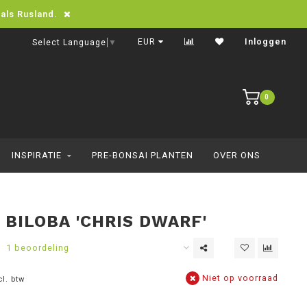
oals Rusland.
Snelle levering in heel Europa
EUR
Inloggen
Select Language
▼
0
INSPIRATIE
PRE-BONSAI PLANTEN
OVER ONS
 BILOBA 'CHRIS DWARF'
1 beoordeling
Niet op voorraad
cl. btw