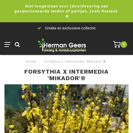
Niet toegestaan voor (door)levering aan
gesanctioneerde landen of partijen, zoals Rusland.
Unieke en exclusieve collectie
0
Home
/
Forsythia x intermedia 'Mikador'®
FORSYTHIA X INTERMEDIA
'MIKADOR'®