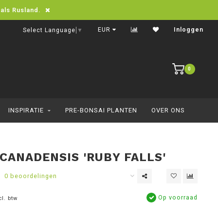
oals Rusland.
Snelle levering in heel Europa
EUR
Inloggen
Select Language
▼
0
INSPIRATIE
PRE-BONSAI PLANTEN
OVER ONS
 CANADENSIS 'RUBY FALLS'
0 beoordelingen
Op voorraad
cl. btw