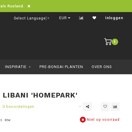
oals Rusland.
Snelle levering in heel Europa
EUR
Inloggen
Select Language
▼
0
INSPIRATIE
PRE-BONSAI PLANTEN
OVER ONS
 LIBANI 'HOMEPARK'
0 beoordelingen
Niet op voorraad
cl. btw