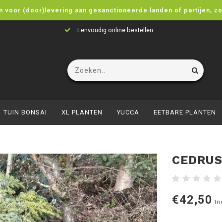
n voor (door)levering aan gesanctioneerde landen of partijen, z
Eenvoudig online bestellen
TUIN BONSAI
XL PLANTEN
YUCCA
EETBARE PLANTEN
CEDRUS
€42,50
In