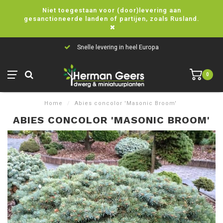
Niet toegestaan voor (door)levering aan
gesanctioneerde landen of partijen, zoals Rusland.
Snelle levering in heel Europa
0
Home
/
Abies concolor 'Masonic Broom'
ABIES CONCOLOR 'MASONIC BROOM'