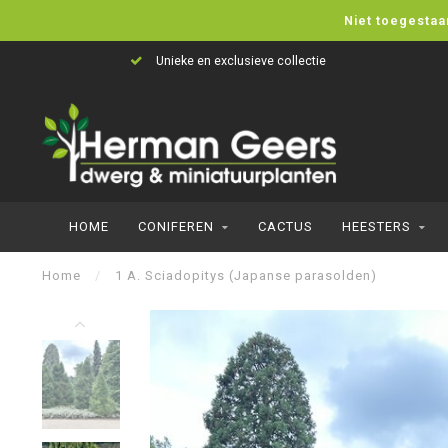
Niet toegestaa
Unieke en exclusieve collectie
HOME
CONIFEREN
CACTUS
HEESTERS
Home
/
1 A. Sciadopitys (Japanse parasolden)