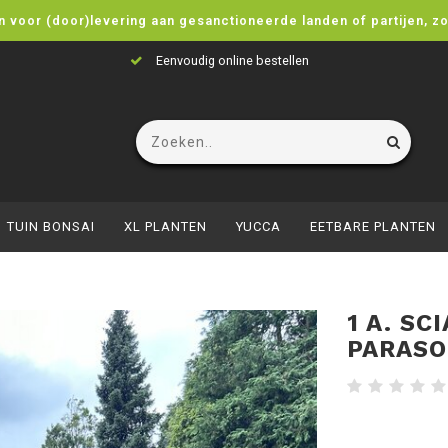
n voor (door)levering aan gesanctioneerde landen of partijen, z
Eenvoudig online bestellen
TUIN BONSAI
XL PLANTEN
YUCCA
EETBARE PLANTEN
1 A. SC
PARASO