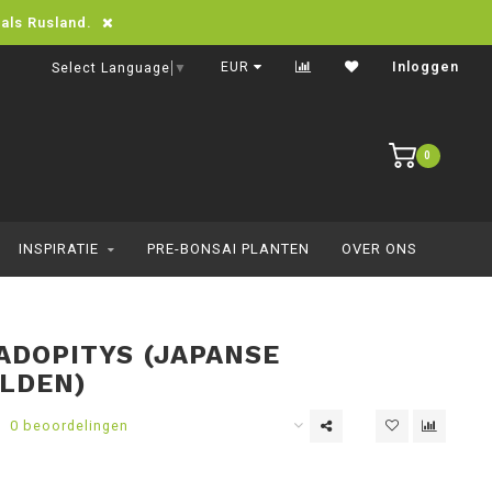
oals Rusland.
Snelle levering in heel Europa
EUR
Inloggen
Select Language
▼
0
INSPIRATIE
PRE-BONSAI PLANTEN
OVER ONS
IADOPITYS (JAPANSE
LDEN)
0 beoordelingen