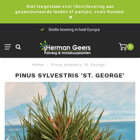
Niet toegestaan voor (door)levering aan
gesanctioneerde landen of partijen, zoals Rusland.
Snelle levering in heel Europa
0
Home
/
Pinus sylvestris 'St. George'
PINUS SYLVESTRIS 'ST. GEORGE'