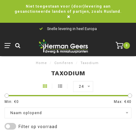
Niet toegestaan voor (door)levering aan
gesanctioneerde landen of partijen, zoals Rusland.
Snelle levering in heel Europa
0
Home
/
Coniferen
/
Taxodium
TAXODIUM
24
Min: €
0
Max: €
40
Naam oplopend
Filter op voorraad