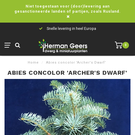
Niet toegestaan voor (door)levering aan
gesanctioneerde landen of partijen, zoals Rusland.
Snelle levering in heel Europa
0
Home
/
Abies concolor 'Archer's Dwarf'
ABIES CONCOLOR 'ARCHER'S DWARF'